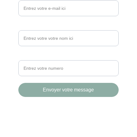
Votre nom
Votre numero*
Envoyer votre message
© 2026. 
École Les P’tibouts. 
All rights 
reserved.