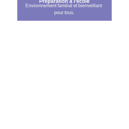
Préparation à l'école
Environnement familial et bienveillant 
pour tous.
Nos réseaux sociaux
Nos Contacts:
LA DIRECTION:          
+250 789 071 073
L'ADMINISTRATION: +250 794 091 396 
Email: 
contact@lesptibouts.com
Contactez-nous
Votre adresse e-mail*